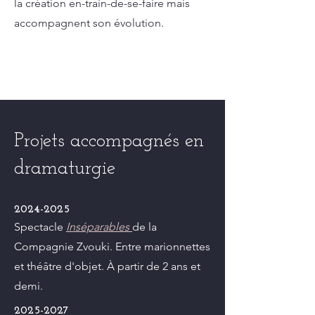
la création en-train-de-se-faire mais
accompagnent son évolution.
Projets accompagnés en
dramaturgie
2024-2025
Spectacle
Inséparables
de la
Compagnie Zvouki. Entre marionnettes
et théâtre d'objet. À partir de 2 ans et
demi.
2025-2027